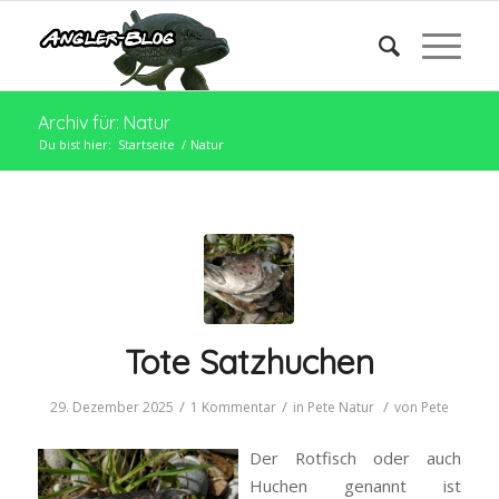
Archiv für: Natur
Du bist hier:
Startseite
/
Natur
Tote Satzhuchen
/
/
/
29. Dezember 2025
1 Kommentar
in
Pete
Natur
von
Pete
Der Rotfisch oder auch
Huchen genannt ist