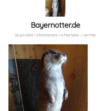
Bayernotter.de
/
/
/
26. Juni 2024
0 Kommentare
in
Pete
Natur
von
Pete