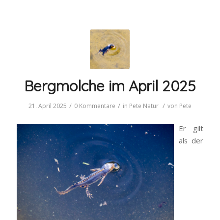
Bergmolche im April 2025
/
/
/
21. April 2025
0 Kommentare
in
Pete
Natur
von
Pete
Er gilt
als der