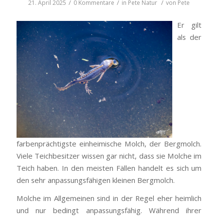
/
/
/
21. April 2025
0 Kommentare
in
Pete
Natur
von
Pete
Er gilt
als der
farbenprächtigste einheimische Molch, der Bergmolch.
Viele Teichbesitzer wissen gar nicht, dass sie Molche im
Teich haben. In den meisten Fällen handelt es sich um
den sehr anpassungsfähigen kleinen Bergmolch.
Molche im Allgemeinen sind in der Regel eher heimlich
und nur bedingt anpassungsfähig. Während ihrer