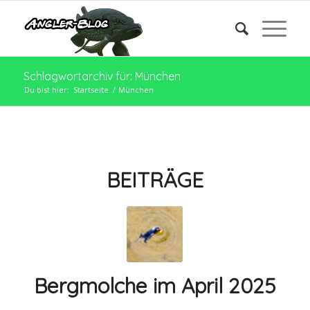
Schlagwortarchiv für: München
Du bist hier:
Startseite
/
München
BEITRÄGE
Bergmolche im April 2025