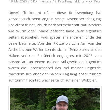
/
/
/
19. Mai 2025
0 Kommentare
in
Pete
Fangmeldung
von
Pete
Unverhofft kommt oft – diese Redewendung hat
gerade auch beim Angeln seine Daseinsberechtigung.
Vor allem früher, als ich noch vermehrt mit Naturködern
wie Wurm oder Made gefischt habe, war eigentlich
selten abzusehen, was später am anderen Ende der
Leine baumelte. Von der Plötze bis zum Aal, von der
Äsche bis zum Waller konnte sich im Prinzip alles an den
Haken verirren. So ähnlich erging es mir 2025 zum
Saisonstart an einem meiner Stillgewässer. Eigentlich
waren die Entenschnäbel das Ziel meiner Begierde.
Nachdem sich aber den halben Tag lang absolut nichts
auf Gummifisch tat, wechselte ich auf einen Wobbler.