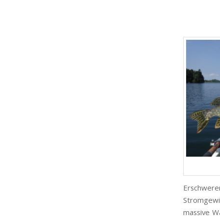
Erschwer
Stromgewin
massive Wa