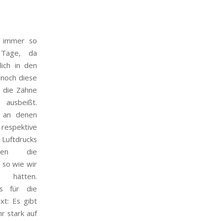
s immer so
 Tage, da
lich in den
 noch diese
 die Zähne
usbeißt.
 an denen
espektive
 Luftdrucks
len die
 so wie wir
 hätten.
s für die
xt: Es gibt
r stark auf