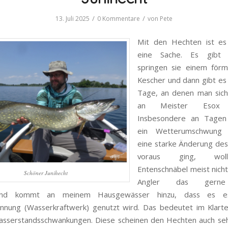
/
/
13. Juli 2025
0 Kommentare
von
Pete
Mit den Hechten ist e
eine Sache. Es gibt
springen sie einem förm
Kescher und dann gibt es
Tage, an denen man sich
an Meister Esox a
Insbesondere an Tagen
ein Wetterumschwung r
eine starke Änderung des
voraus ging, wol
Entenschnäbel meist nicht
Schöner Junihecht
Angler das gerne
end kommt an meinem Hausgewässer hinzu, dass es e
nung (Wasserkraftwerk) genutzt wird. Das bedeutet im Klarte
sserstandsschwankungen. Diese scheinen den Hechten auch seh