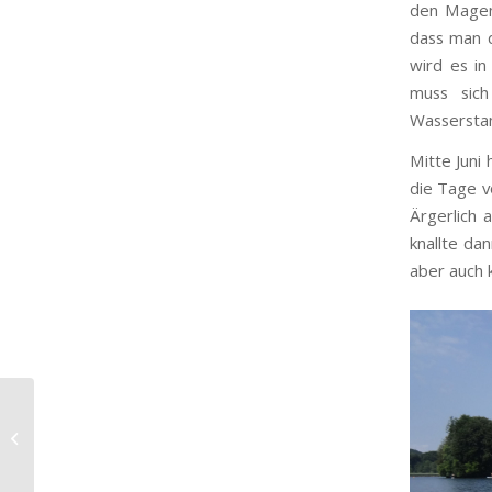
den Magen
dass man d
wird es in
muss sich
Wassersta
Mitte Juni
die Tage v
Ärgerlich 
knallte da
aber auch k
Döbel statt Hecht