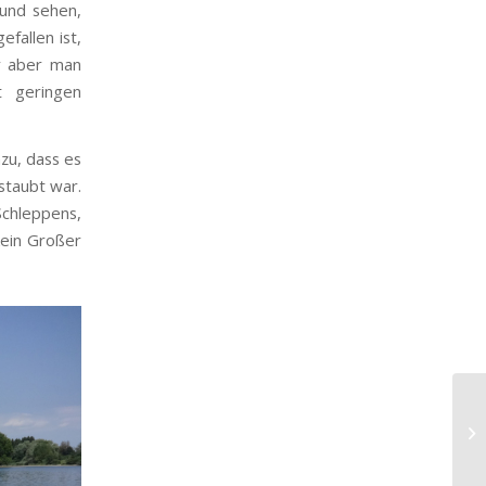
und sehen,
fallen ist,
er aber man
t geringen
zu, dass es
staubt war.
Schleppens,
kein Großer