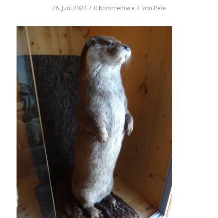
/
/
26. Juni 2024
0 Kommentare
von
Pete