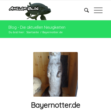
Blog - Die aktuellen Neuigkeiten
Du bist hier:
Startseite
/
Bayernotter.de
Bayernotter.de