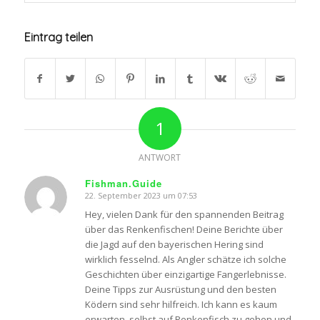
Eintrag teilen
1
ANTWORT
Fishman.Guide
22. September 2023 um 07:53
sagte:
Hey, vielen Dank für den spannenden Beitrag
über das Renkenfischen! Deine Berichte über
die Jagd auf den bayerischen Hering sind
wirklich fesselnd. Als Angler schätze ich solche
Geschichten über einzigartige Fangerlebnisse.
Deine Tipps zur Ausrüstung und den besten
Ködern sind sehr hilfreich. Ich kann es kaum
erwarten, selbst auf Renkenfisch zu gehen und