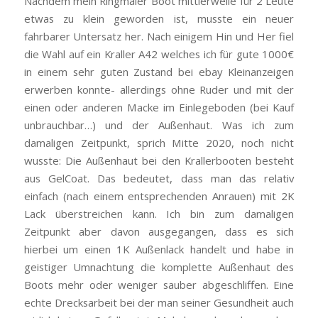
Nachdem mein Ringmaier Boot mittlerweile für 2 Leute
etwas zu klein geworden ist, musste ein neuer
fahrbarer Untersatz her. Nach einigem Hin und Her fiel
die Wahl auf ein Kraller A42 welches ich für gute 1000€
in einem sehr guten Zustand bei ebay Kleinanzeigen
erwerben konnte- allerdings ohne Ruder und mit der
einen oder anderen Macke im Einlegeboden (bei Kauf
unbrauchbar…) und der Außenhaut. Was ich zum
damaligen Zeitpunkt, sprich Mitte 2020, noch nicht
wusste: Die Außenhaut bei den Krallerbooten besteht
aus GelCoat. Das bedeutet, dass man das relativ
einfach (nach einem entsprechenden Anrauen) mit 2K
Lack überstreichen kann. Ich bin zum damaligen
Zeitpunkt aber davon ausgegangen, dass es sich
hierbei um einen 1K Außenlack handelt und habe in
geistiger Umnachtung die komplette Außenhaut des
Boots mehr oder weniger sauber abgeschliffen. Eine
echte Drecksarbeit bei der man seiner Gesundheit auch